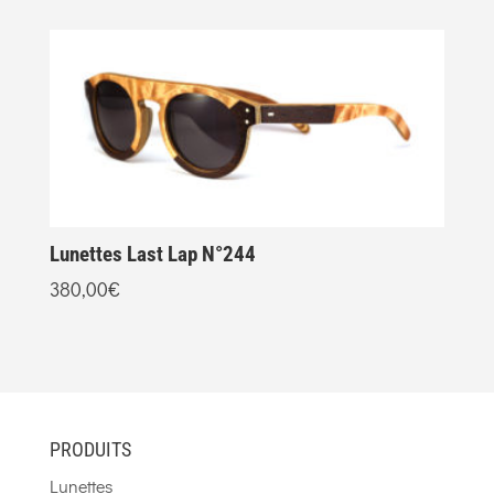
Lunettes Last Lap N°244
L
380,00
€
2
PRODUITS
Lunettes