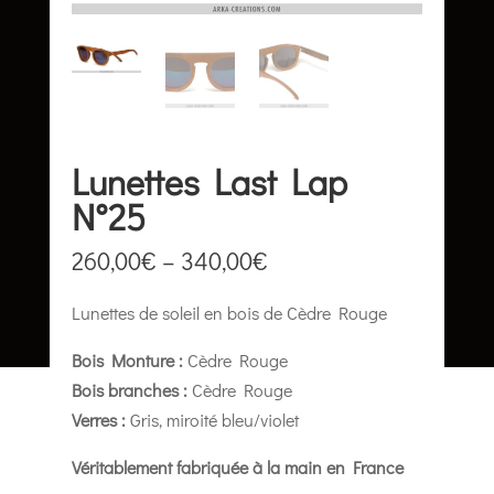
Lunettes Last Lap
N°25
260,00
€
–
340,00
€
Lunettes de soleil en bois de Cèdre Rouge
Bois Monture :
Cèdre Rouge
Bois branches :
Cèdre Rouge
Verres :
Gris, miroité bleu/violet
Véritablement f
abriquée à la main en France