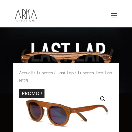
Accueil
/
Lunettes
/
Last Lap
/ Lunettes Last Lap
N°25
PROMO !