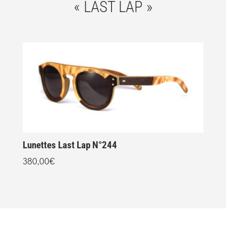
« LAST LAP »
Lunettes Last Lap N°244
L
380,00
€
2