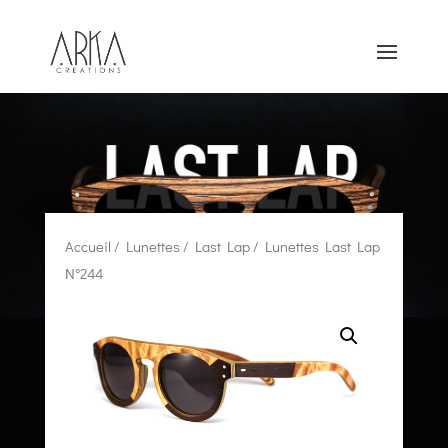
Accueil
/
Lunettes
/
Last Lap
/ Lunettes Last Lap
N°244