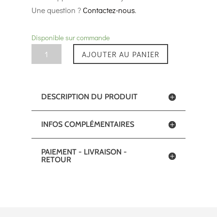
Une question ?
Contactez-nous
.
Disponible sur commande
quantité
AJOUTER AU PANIER
de
Nœud
Papillon
DESCRIPTION DU PRODUIT
Louis
-
INFOS COMPLÉMENTAIRES
Loupe
de
PAIEMENT - LIVRAISON -
Noyer
RETOUR