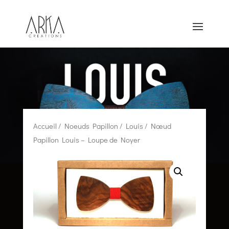
Accueil
/
Noeuds Papillon
/
Louis
/ Nœud
Papillon Louis – Loupe de Noyer