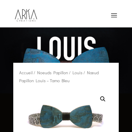
Accueil
/
Noeuds Papillon
/
Louis
/ Nœud
Papillon Louis – Tamo Bleu