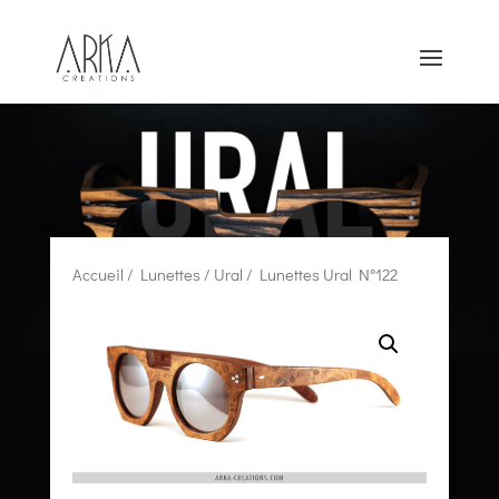
Accueil
/
Lunettes
/
Ural
/ Lunettes Ural N°122