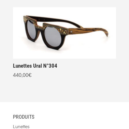
Lunettes Ural N°304
L
440,00
€
4
PRODUITS
Lunettes