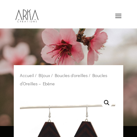
Accueil
/
Bijoux
/
Boucles d'oreilles
/ Boucles
d’Oreilles – Ebène