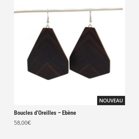
NOUVEAU
Boucles d’Oreilles – Ebène
B
58,00
€
5