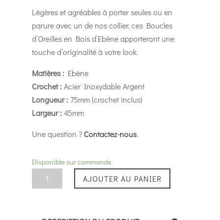
Légères et agréables à porter seules ou en
parure avec un de nos collier, ces Boucles
d’Oreilles en Bois d’Ebène apporteront une
touche d’originalité à votre look.
Matières
:
Ebène
Crochet :
Acier Inoxydable Argent
Longueur :
75mm (crochet inclus)
Largeur :
45mm
Une question ?
Contactez-nous
.
Disponible sur commande
quantité
AJOUTER AU PANIER
de
Boucles
d'Oreilles