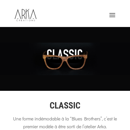
CLASSIC
Une forme indémodable à la “Blues Brothers”, c’est le
premier modèle à être sorti de l’atelier Arka.